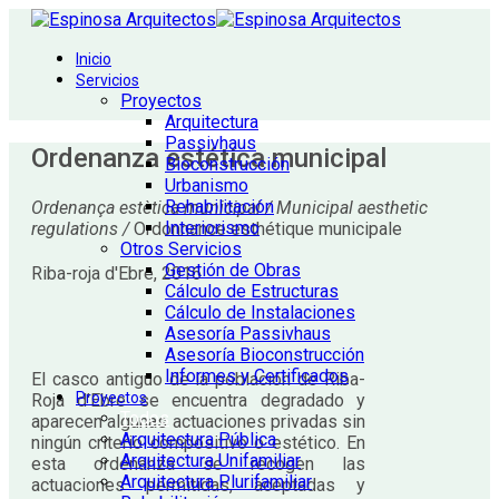
Inicio
Servicios
Proyectos
Arquitectura
Passivhaus
Ordenanza estética municipal
Bioconstrucción
Urbanismo
Rehabilitación
Ordenança estètica municipal / Municipal aesthetic
Interiorismo
regulations /
Ordonnance esthétique municipale
Otros Servicios
Gestión de Obras
Riba-roja d'Ebre, 2016
Cálculo de Estructuras
Cálculo de Instalaciones
Asesoría Passivhaus
Asesoría Bioconstrucción
Informes y Certificados
El casco antiguo de la población de Riba-
Proyectos
Roja d'Ebre se encuentra degradado y
Todos
aparecen algunas actuaciones privadas sin
Arquitectura Pública
ningún criterio compositivo o estético. En
Arquitectura Unifamiliar
esta ordenanza se recogen las
Arquitectura Plurifamiliar
actuaciones permitidas, aceptadas y