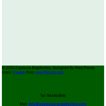
© 2020 Espinosa Arquitectos. Designed By WarpTheme.
Icons:
Freepik
from
www.flaticon.com
Tel. 964460846
Mail:
info@espinosa-arquitectos.com