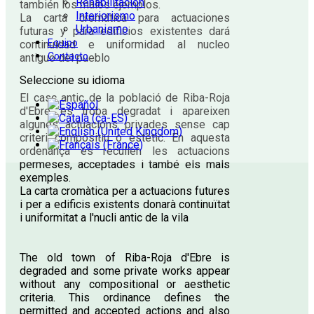
Rehabilitación
también los malos ejemplos.
Interiorismo
La carta cromática para actuaciones
Urbanismo
futuras y para edificios existentes dará
Equipo
continuidad e uniformidad al nucleo
Contacto
antiguo del pueblo
Seleccione su idioma
El casc antic de la població de Riba-Roja
d'Ebre es troba degradat i apareixen
algunes actuacions privades sense cap
criteri compositiu o estètic. En aquesta
ordenança es recullen les actuacions
permeses, acceptades i també els mals
exemples.
La carta cromàtica per a actuacions futures
i per a edificis existents donarà continuïtat
i uniformitat a l'nucli antic de la vila
The old town of Riba-Roja d'Ebre is
degraded and some private works appear
without any compositional or aesthetic
criteria. This ordinance defines the
permitted and accepted actions and also