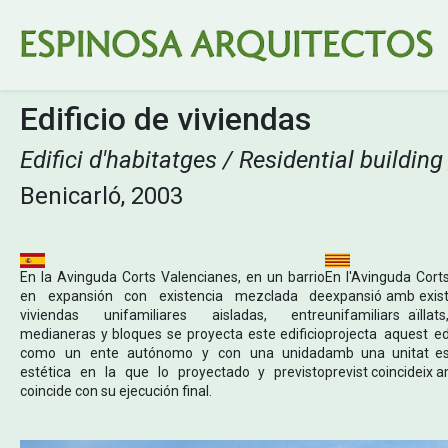
Edificio de viviendas
Edifici d'habitatges / Residential building
Benicarló, 2003
En la Avinguda Corts Valencianes, en un barrio
En l'Avinguda Cort
en expansión con existencia mezclada de
expansió amb exist
viviendas unifamiliares aisladas, entre
unifamiliars aïlla
medianeras y bloques se proyecta este edificio
projecta aquest e
como un ente autónomo y con una unidad
amb una unitat est
estética en la que lo proyectado y previsto
previst coincideix a
coincide con su ejecución final.