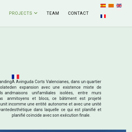
Select your la
PROJECTS
TEAM
CONTACT
anding
À Avinguda Corts Valencianes, dans un quartier
solated
en expansion avec une existence mixte de
ls and
maisons unifamiliales isolées, entre murs
 as an
mitoyens et blocs, ce bâtiment est projeté
unit in
comme une entité autonome et avec une unité
wanted
esthétique dans laquelle ce qui est planifié et
planifié coïncide avec son exécution finale.