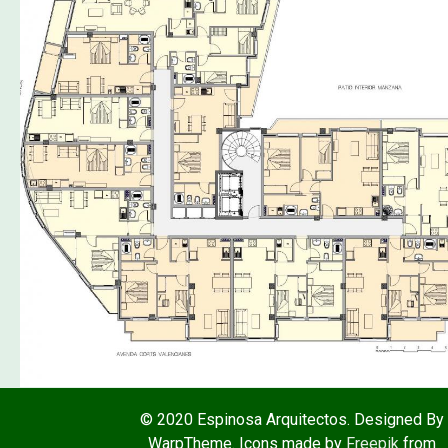
© 2020 Espinosa Arquitectos. Designed By
WarpTheme. Icons made by
Freepik
from