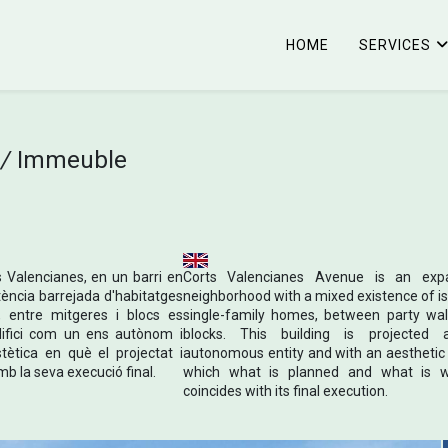
HOME
SERVICES
 /
Immeuble
s Valencianes, en un barri en
Corts Valencianes Avenue is an exp
ència barrejada d'habitatges
neighborhood with a mixed existence of i
ts, entre mitgeres i blocs es
single-family homes, between party wal
difici com un ens autònom i
blocks. This building is projected
ètica en què el projectat i
autonomous entity and with an aesthetic 
mb la seva execució final.
which what is planned and what is 
coincides with its final execution.